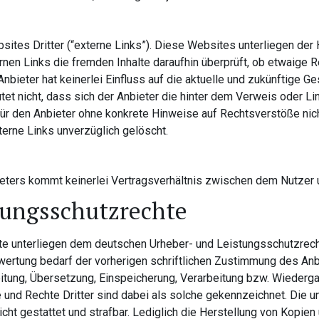
tes Dritter (“externe Links”). Diese Websites unterliegen der H
ernen Links die fremden Inhalte daraufhin überprüft, ob etwaige
nbieter hat keinerlei Einfluss auf die aktuelle und zukünftige Ge
et nicht, dass sich der Anbieter die hinter dem Verweis oder Lin
 für den Anbieter ohne konkrete Hinweise auf Rechtsverstöße nic
erne Links unverzüglich gelöscht.
s
ieters kommt keinerlei Vertragsverhältnis zwischen dem Nutzer
tungsschutzrechte
alte unterliegen dem deutschen Urheber- und Leistungsschutzre
ertung bedarf der vorherigen schriftlichen Zustimmung des Anb
beitung, Übersetzung, Einspeicherung, Verarbeitung bzw. Wiederg
und Rechte Dritter sind dabei als solche gekennzeichnet. Die u
nicht gestattet und strafbar. Lediglich die Herstellung von Kopi